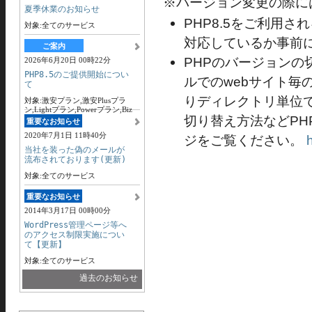
※バージョン変更の際に
夏季休業のお知らせ
PHP8.5をご利用
対象:全てのサービス
対応しているか事前
ご案内
PHPのバージョンの
2026年6月20日 00時22分
PHP8.5のご提供開始につい
ルでのwebサイト毎の
て
りディレクトリ単位
対象:激安プラン,激安Plusプラ
ン,Lightプラン,Powerプラン,Biz
切り替え方法などP
プラン
重要なお知らせ
2020年7月1日 11時40分
ジをご覧ください。
当社を装った偽のメールが
流布されております(更新)
対象:全てのサービス
重要なお知らせ
2014年3月17日 00時00分
WordPress管理ページ等へ
のアクセス制限実施につい
て【更新】
対象:全てのサービス
過去のお知らせ