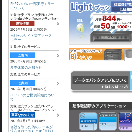
PHP7.4での一部実行エラー
について
対象:激安プラン,激安Plusプラ
ン,Lightプラン,Powerプラン,Biz
プラン
障害情報
2026年7月31日 11時30分
当社webサイト等アクセス
エラー
対象:全てのサービス
ご案内
2026年7月28日 18時56分
夏季休業のお知らせ
対象:全てのサービス
ご案内
2026年6月20日 00時22分
PHP8.5のご提供開始につい
て
動作確認済みアプリケーション
対象:激安プラン,激安Plusプラ
ン,Lightプラン,Powerプラン,Biz
プラン
重要なお知らせ
2020年7月1日 11時40分
当社を装った偽のメールが
流布されております(更新)